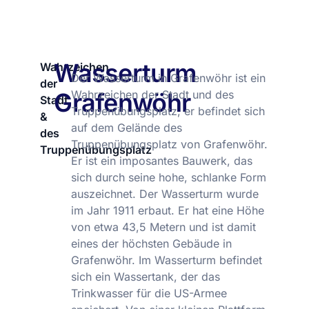
Wasserturm
Wahrzeichen
Der Wasserturm in Grafenwöhr ist ein
der
Grafenwöhr
Wahrzeichen der Stadt und des
Stadt
Truppenübungsplatz, er befindet sich
&
auf dem Gelände des
des
Truppenübungsplatz von Grafenwöhr.
Truppenübungsplatz
Er ist ein imposantes Bauwerk, das
sich durch seine hohe, schlanke Form
auszeichnet. Der Wasserturm wurde
im Jahr 1911 erbaut. Er hat eine Höhe
von etwa 43,5 Metern und ist damit
eines der höchsten Gebäude in
Grafenwöhr. Im Wasserturm befindet
sich ein Wassertank, der das
Trinkwasser für die US-Armee