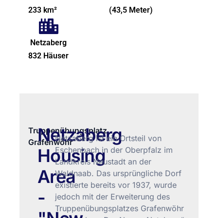
233 km²
(43,5 Meter)
Netzaberg
832 Häuser
Netzaberg
Truppenübungsplatz
Netzaberg ist ein Ortsteil von
Grafenwöhr
Housing
Eschenbach in der Oberpfalz im
Landkreis Neustadt an der
Area
Waldnaab. Das ursprüngliche Dorf
existierte bereits vor 1937, wurde
-
jedoch mit der Erweiterung des
Truppenübungsplatzes Grafenwöhr