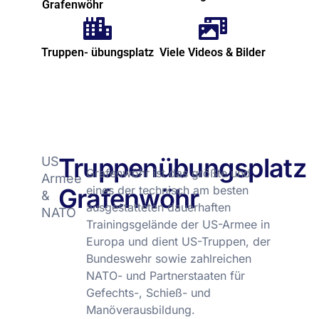
Grafenwöhr
Truppen- übungsplatz
Viele Videos & Bilder
Truppenübungsplatz
US-
Grafenwöhr ist das größte und
Armee
Grafenwöhr
eines der technisch am besten
&
ausgestatteten dauerhaften
NATO
Trainingsgelände der US-Armee in
Europa und dient US-Truppen, der
Bundeswehr sowie zahlreichen
NATO- und Partnerstaaten für
Gefechts-, Schieß- und
Manöverausbildung.