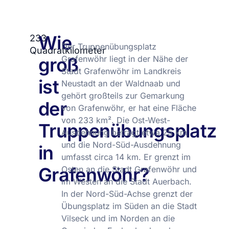
Wie
233
Der Truppenübungsplatz
Quadratkilometer
groß
Grafenwöhr liegt in der Nähe der
Stadt Grafenwöhr im Landkreis
ist
Neustadt an der Waldnaab und
gehört großteils zur Gemarkung
der
von Grafenwöhr, er hat eine Fläche
von 233 km². Die Ost-West-
Truppenübungsplatz
Ausdehnung beträgt etwa 25 km
und die Nord-Süd-Ausdehnung
in
umfasst circa 14 km. Er grenzt im
Grafenwöhr?
Osten an die Stadt Grafenwöhr und
im Westen an die Stadt Auerbach.
In der Nord-Süd-Achse grenzt der
Übungsplatz im Süden an die Stadt
Vilseck und im Norden an die