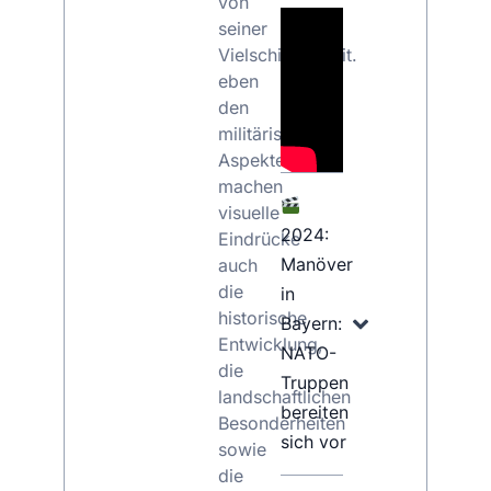
von
seiner
Vielschichtigkeit.
eben
den
militärischen
Aspekten
machen
visuelle
2024:
Eindrücke
Manöver
auch
die
in
historische
Bayern:
Entwicklung,
NATO-
die
Truppen
landschaftlichen
bereiten
Besonderheiten
sich vor
sowie
die