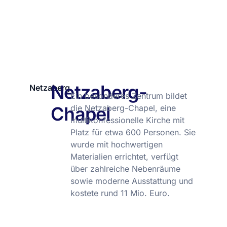
Netzaberg-
Netzaberg
Ein besonderes Zentrum bildet
Chapel
die Netzaberg-Chapel, eine
multikonfessionelle Kirche mit
Platz für etwa 600 Personen. Sie
wurde mit hochwertigen
Materialien errichtet, verfügt
über zahlreiche Nebenräume
sowie moderne Ausstattung und
kostete rund 11 Mio. Euro.