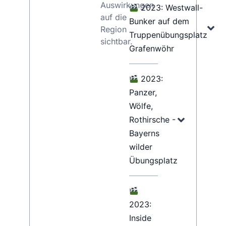
Auswirkungen
2023: Westwall-
auf die
Bunker auf dem
Region
Truppenübungsplatz
sichtbar.
Grafenwöhr
2023:
Panzer,
Wölfe,
Rothirsche -
Bayerns
wilder
Übungsplatz
2023:
Inside